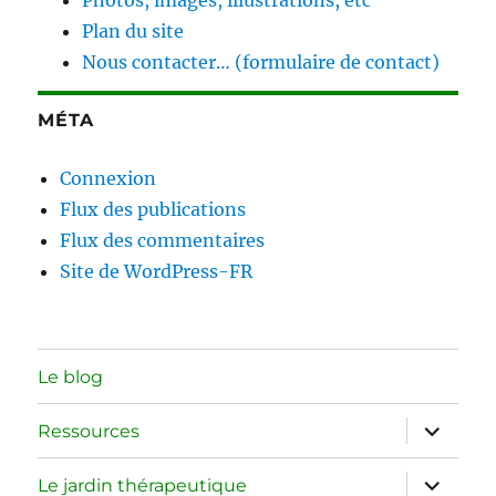
Photos, images, illustrations, etc
Plan du site
Nous contacter… (formulaire de contact)
MÉTA
Connexion
Flux des publications
Flux des commentaires
Site de WordPress-FR
Le blog
ouvrir
Ressources
le
sous-
menu
ouvrir
Le jardin thérapeutique