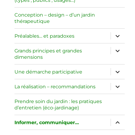
(types ; publics ; usages…)
sous-
menu
Conception – design – d’un jardin
thérapeutique
ouvrir
Préalables… et paradoxes
le
sous-
menu
ouvrir
Grands principes et grandes
le
dimensions
sous-
menu
ouvrir
Une démarche participative
le
sous-
menu
ouvrir
La réalisation – recommandations
le
sous-
menu
Prendre soin du jardin : les pratiques
d’entretien (éco-jardinage)
ouvrir
Informer, communiquer…
le
sous-