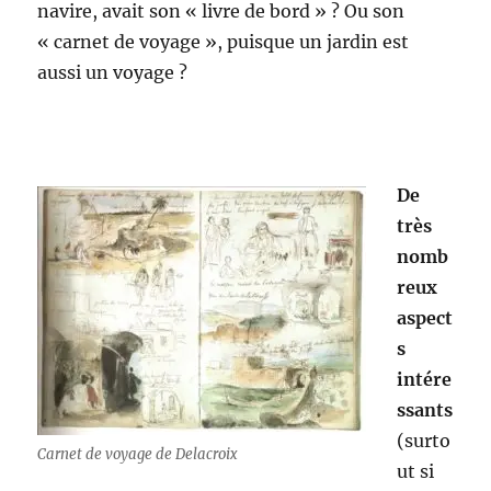
navire, avait son « livre de bord » ? Ou son
« carnet de voyage », puisque un jardin est
aussi un voyage ?
De
très
nomb
reux
aspect
s
intére
ssants
(surto
Carnet de voyage de Delacroix
ut si