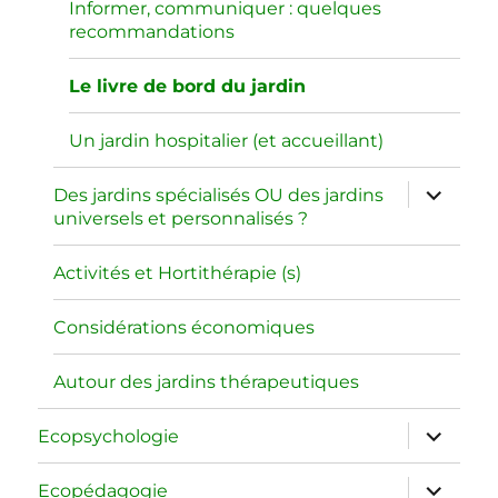
menu
Informer, communiquer : quelques
recommandations
Le livre de bord du jardin
Un jardin hospitalier (et accueillant)
ouvrir
Des jardins spécialisés OU des jardins
le
universels et personnalisés ?
sous-
menu
Activités et Hortithérapie (s)
Considérations économiques
Autour des jardins thérapeutiques
ouvrir
Ecopsychologie
le
sous-
menu
ouvrir
Ecopédagogie