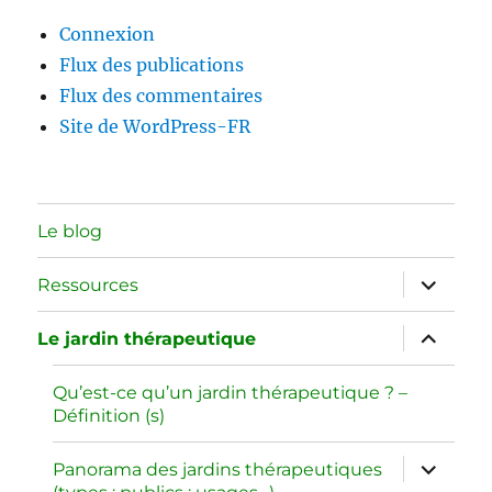
Connexion
Flux des publications
Flux des commentaires
Site de WordPress-FR
Le blog
ouvrir
Ressources
le
sous-
menu
ouvrir
Le jardin thérapeutique
le
sous-
menu
Qu’est-ce qu’un jardin thérapeutique ? –
Définition (s)
ouvrir
Panorama des jardins thérapeutiques
le