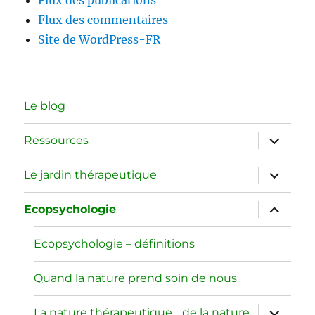
Flux des commentaires
Site de WordPress-FR
Le blog
ouvrir
Ressources
le
sous-
menu
ouvrir
Le jardin thérapeutique
le
sous-
menu
ouvrir
Ecopsychologie
le
sous-
menu
Ecopsychologie – définitions
Quand la nature prend soin de nous
ouvrir
La nature thérapeutique… de la nature