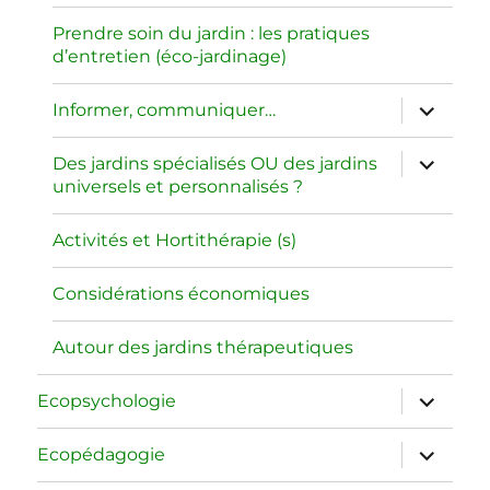
sous-
menu
Prendre soin du jardin : les pratiques
d’entretien (éco-jardinage)
ouvrir
Informer, communiquer…
le
sous-
menu
ouvrir
Des jardins spécialisés OU des jardins
le
universels et personnalisés ?
sous-
menu
Activités et Hortithérapie (s)
Considérations économiques
Autour des jardins thérapeutiques
ouvrir
Ecopsychologie
le
sous-
menu
ouvrir
Ecopédagogie
le
sous-