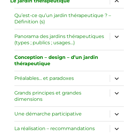
Le jardin thérapeutique
le
sous-
menu
Qu’est-ce qu’un jardin thérapeutique ? –
Définition (s)
ouvrir
Panorama des jardins thérapeutiques
le
(types ; publics ; usages…)
sous-
menu
Conception – design – d’un jardin
thérapeutique
ouvrir
Préalables… et paradoxes
le
sous-
menu
ouvrir
Grands principes et grandes
le
dimensions
sous-
menu
ouvrir
Une démarche participative
le
sous-
menu
ouvrir
La réalisation – recommandations
le