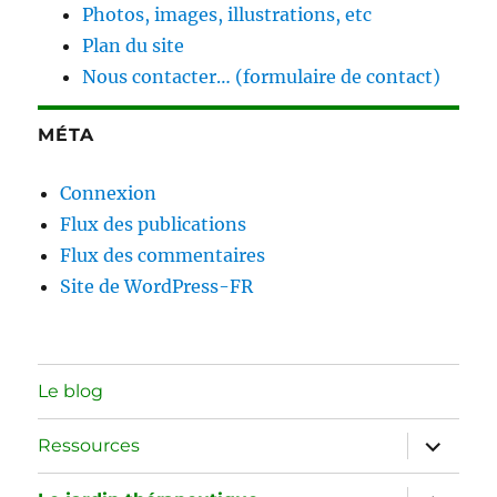
Photos, images, illustrations, etc
Plan du site
Nous contacter… (formulaire de contact)
MÉTA
Connexion
Flux des publications
Flux des commentaires
Site de WordPress-FR
Le blog
ouvrir
Ressources
le
sous-
menu
ouvrir