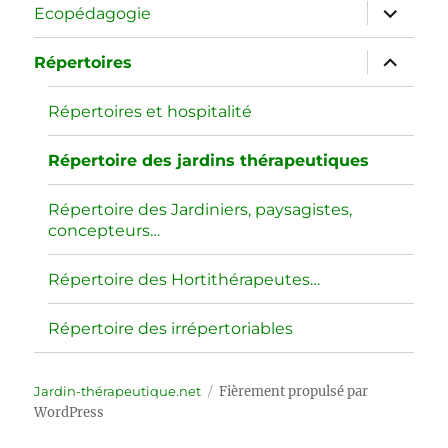
menu
ouvrir
Ecopédagogie
le
sous-
menu
ouvrir
Répertoires
le
sous-
menu
Répertoires et hospitalité
Répertoire des jardins thérapeutiques
Répertoire des Jardiniers, paysagistes,
concepteurs…
Répertoire des Hortithérapeutes…
Répertoire des irrépertoriables
Jardin-thérapeutique.net
Fièrement propulsé par
WordPress