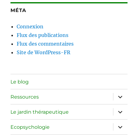
MÉTA
Connexion
Flux des publications
Flux des commentaires
Site de WordPress-FR
Le blog
ouvrir
Ressources
le
sous-
menu
ouvrir
Le jardin thérapeutique
le
sous-
menu
ouvrir
Ecopsychologie
le
sous-